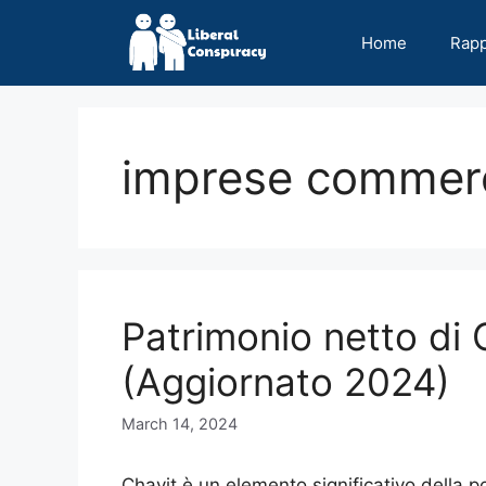
Skip
to
Home
Rap
content
imprese commerc
Patrimonio netto di 
(Aggiornato 2024)
March 14, 2024
Chavit è un elemento significativo della po