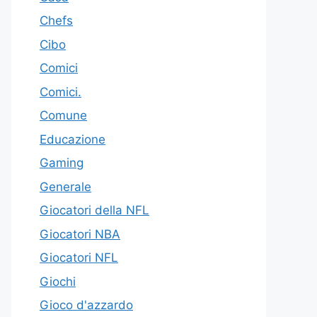
Chefs
Cibo
Comici
Comici.
Comune
Educazione
Gaming
Generale
Giocatori della NFL
Giocatori NBA
Giocatori NFL
Giochi
Gioco d'azzardo