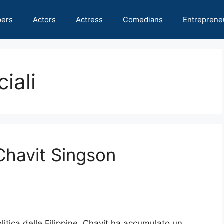
pers
Actors
Actress
Comedians
Entreprene
iali
Chavit Singson
litica delle Filippine. Chavit ha accumulato un