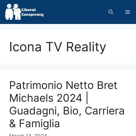
Skip
to
Me
content
Icona TV Reality
Patrimonio Netto Bret
Michaels 2024 |
Guadagni, Bio, Carriera
& Famiglia
March 14, 2024