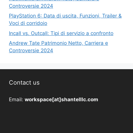
Controversie 2024
PlayStation 6: Data di uscita, Funzioni, Trailer &
Voci di corridoio
Incall vs. Outcall: Tipi di servizio a confronto
Andrew Tate Patrimonio Netto, Carriera e
Controversie 2024
Contact us
Email:
workspace[at]shantelllc.com