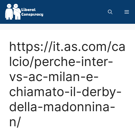
Skip
to
Me
content
https://it.as.com/ca
lcio/perche-inter-
vs-ac-milan-e-
chiamato-il-derby-
della-madonnina-
n/