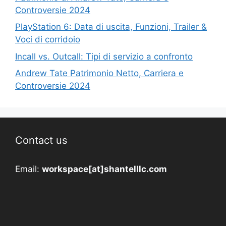
Controversie 2024
PlayStation 6: Data di uscita, Funzioni, Trailer &
Voci di corridoio
Incall vs. Outcall: Tipi di servizio a confronto
Andrew Tate Patrimonio Netto, Carriera e
Controversie 2024
Contact us
Email:
workspace[at]shantelllc.com