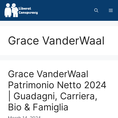
Skip
to
Me
content
Grace VanderWaal
Grace VanderWaal
Patrimonio Netto 2024
| Guadagni, Carriera,
Bio & Famiglia
March 14, 2024