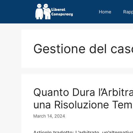
Skip
to
Home
Rap
content
Gestione del cas
Quanto Dura l’Arbitra
una Risoluzione Tem
March 14, 2024
Articolo tradotto: L’arbitrato, un’alternativ