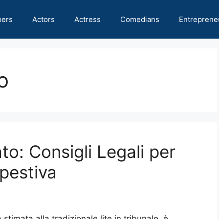
pers
Actors
Actress
Comedians
Entreprene
o
to: Consigli Legali per
pestiva
a stimata alla tradizionale lite in tribunale, è