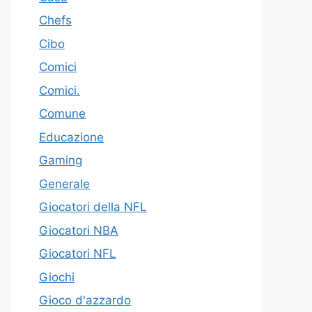
Chefs
Cibo
Comici
Comici.
Comune
Educazione
Gaming
Generale
Giocatori della NFL
Giocatori NBA
Giocatori NFL
Giochi
Gioco d'azzardo