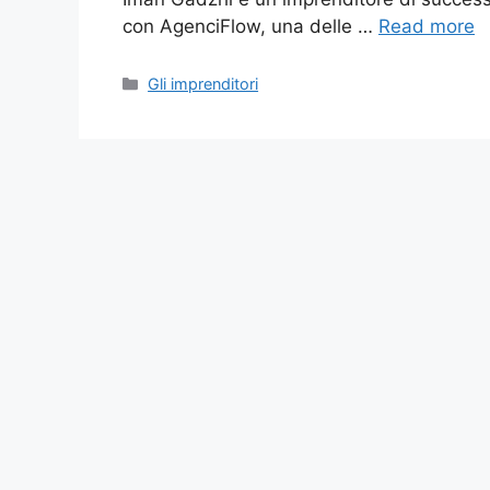
con AgenciFlow, una delle …
Read more
Categories
Gli imprenditori