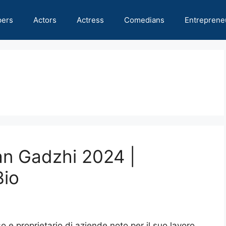
pers
Actors
Actress
Comedians
Entreprene
an Gadzhi 2024 |
Bio
 e proprietario di aziende noto per il suo lavoro