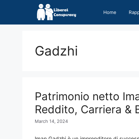
Skip
to
Home
Rap
content
Gadzhi
Patrimonio netto Im
Reddito, Carriera & 
March 14, 2024
Iman Gadzhi è un imprenditore di successo