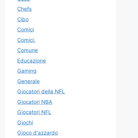
Chefs
Cibo
Comici
Comici.
Comune
Educazione
Gaming
Generale
Giocatori della NFL
Giocatori NBA
Giocatori NFL
Giochi
Gioco d'azzardo