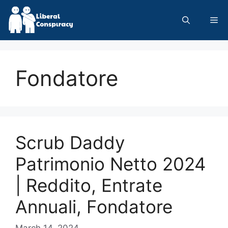
Skip
to
Me
content
Fondatore
Scrub Daddy
Patrimonio Netto 2024
| Reddito, Entrate
Annuali, Fondatore
March 14, 2024