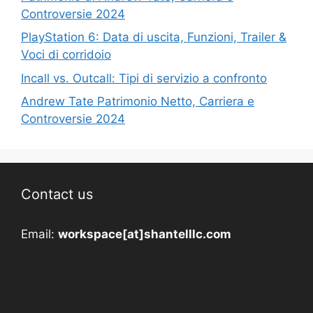
Controversie 2024
PlayStation 6: Data di uscita, Funzioni, Trailer &
Voci di corridoio
Incall vs. Outcall: Tipi di servizio a confronto
Andrew Tate Patrimonio Netto, Carriera e
Controversie 2024
Contact us
Email:
workspace[at]shantelllc.com