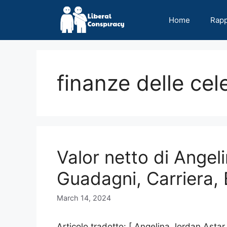
Skip
to
Home
Rap
content
finanze delle cel
Valor netto di Angel
Guadagni, Carriera, 
March 14, 2024
Articolo tradotto: [ Angelina Jordan Ast