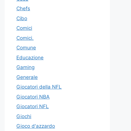
Chefs
Cibo
Comici
Comici.
Comune
Educazione
Gaming
Generale
Giocatori della NFL
Giocatori NBA
Giocatori NFL
Giochi
Gioco d'azzardo