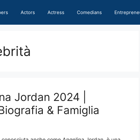
pers
Actors
Actress
Comedians
Entreprene
ebrità
ina Jordan 2024 |
Biografia & Famiglia
ar, conosciuta anche come Angelina Jordan, è una