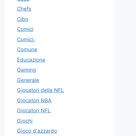
Chefs
Cibo
Comici
Comici.
Comune
Educazione
Gaming
Generale
Giocatori della NFL
Giocatori NBA
Giocatori NFL
Giochi
Gioco d'azzardo