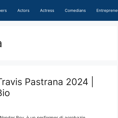
pers
Actors
Actress
Comedians
Entreprene
a
Travis Pastrana 2024 |
Bio
Wonder Boy, è un performer di acrobazie