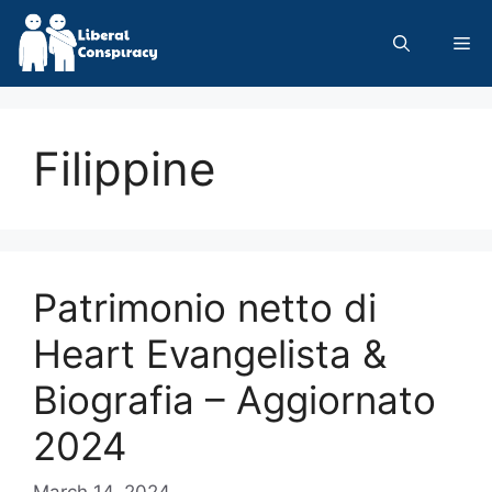
Skip
to
Me
content
Filippine
Patrimonio netto di
Heart Evangelista &
Biografia – Aggiornato
2024
March 14, 2024