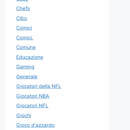
Chefs
Cibo
Comici
Comici.
Comune
Educazione
Gaming
Generale
Giocatori della NFL
Giocatori NBA
Giocatori NFL
Giochi
Gioco d'azzardo