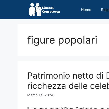
Skip
to
Home
Rap
content
figure popolari
Patrimonio netto di 
ricchezza delle cele
March 14, 2024
Il suo vero nome è Drew Desbordes, ma è