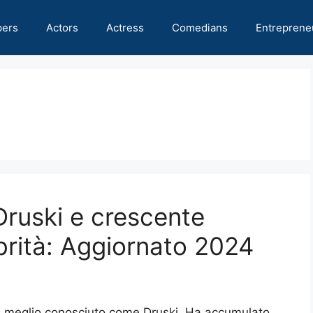
pers
Actors
Actress
Comedians
Entreprene
Druski e crescente
brità: Aggiornato 2024
 meglio conosciuto come Druski. Ha accumulato