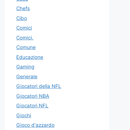
Chefs
Cibo
Comici
Comici.
Comune
Educazione
Gaming
Generale
Giocatori della NFL
Giocatori NBA
Giocatori NFL
Giochi
Gioco d'azzardo