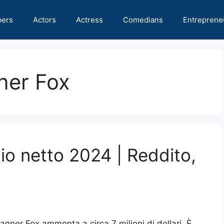
pers
Actors
Actress
Comedians
Entreprene
ner Fox
io netto 2024 | Reddito,
Tanner Fox ammonta a circa 7 milioni di dollari. È