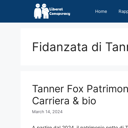
Skip
to
Home
Rap
content
Fidanzata di Tan
Tanner Fox Patrimon
Carriera & bio
March 14, 2024
A partire dal 2024, il patrimonio netto di 