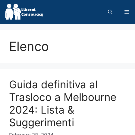
Skip
to
Me
content
Elenco
Guida definitiva al
Trasloco a Melbourne
2024: Lista &
Suggerimenti
February 28, 2024