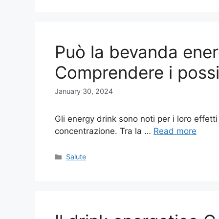
Può la bevanda energ
Comprendere i possibi
January 30, 2024
Gli energy drink sono noti per i loro effetti
concentrazione. Tra la …
Read more
Categories
Salute