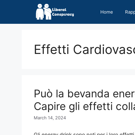
Skip
to
Home
Rap
content
Effetti Cardiovas
Può la bevanda ener
Capire gli effetti col
March 14, 2024
Gli energy drink sono noti per i loro effetti