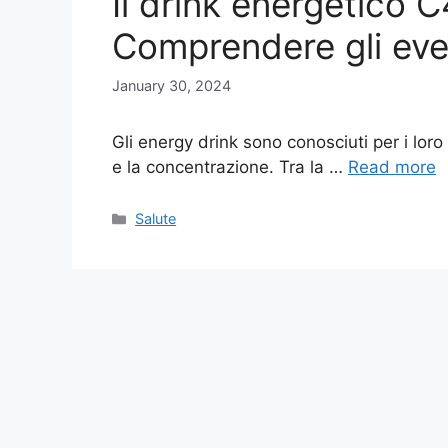
Il drink energetico C
Comprendere gli event
January 30, 2024
Gli energy drink sono conosciuti per i loro 
e la concentrazione. Tra la …
Read more
Categories
Salute