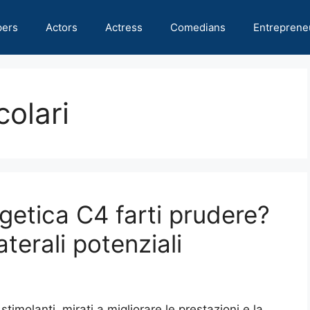
pers
Actors
Actress
Comedians
Entreprene
colari
getica C4 farti prudere?
laterali potenziali
 stimolanti, mirati a migliorare le prestazioni e la