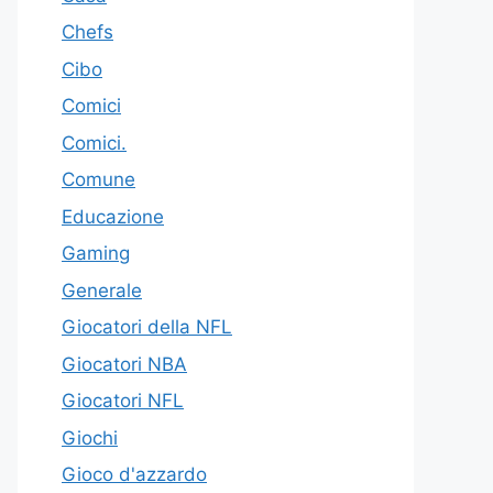
Chefs
Cibo
Comici
Comici.
Comune
Educazione
Gaming
Generale
Giocatori della NFL
Giocatori NBA
Giocatori NFL
Giochi
Gioco d'azzardo