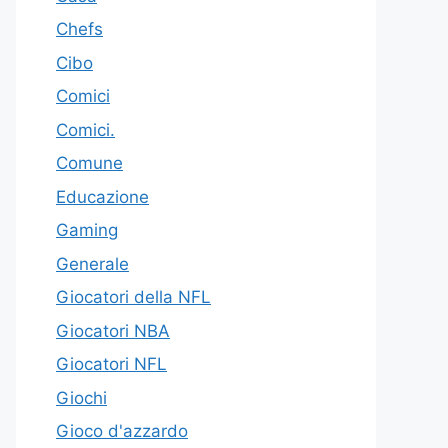
Chefs
Cibo
Comici
Comici.
Comune
Educazione
Gaming
Generale
Giocatori della NFL
Giocatori NBA
Giocatori NFL
Giochi
Gioco d'azzardo