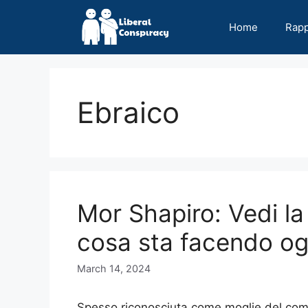
Skip
to
Home
Rap
content
Ebraico
Mor Shapiro: Vedi la
cosa sta facendo og
March 14, 2024
Spesso riconosciuta come moglie del com