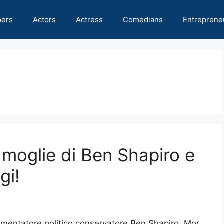
pers
Actors
Actress
Comedians
Entreprene
 moglie di Ben Shapiro e
gi!
mentatore politico conservatore Ben Shapiro, Mor