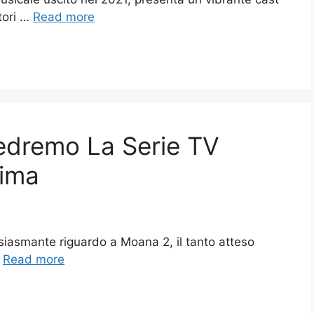
ttori …
Read more
dremo La Serie TV
rima
usiasmante riguardo a Moana 2, il tanto atteso
…
Read more