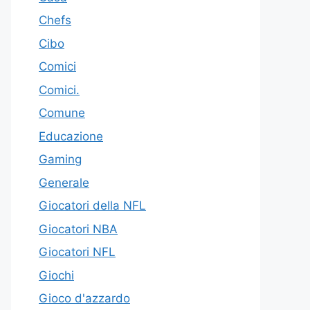
Chefs
Cibo
Comici
Comici.
Comune
Educazione
Gaming
Generale
Giocatori della NFL
Giocatori NBA
Giocatori NFL
Giochi
Gioco d'azzardo