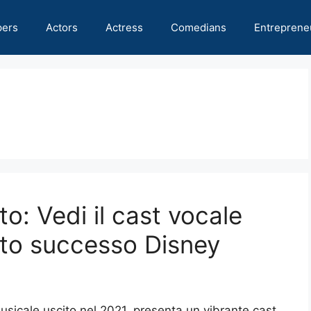
pers
Actors
Actress
Comedians
Entreprene
o: Vedi il cast vocale
esto successo Disney
usicale uscito nel 2021, presenta un vibrante cast