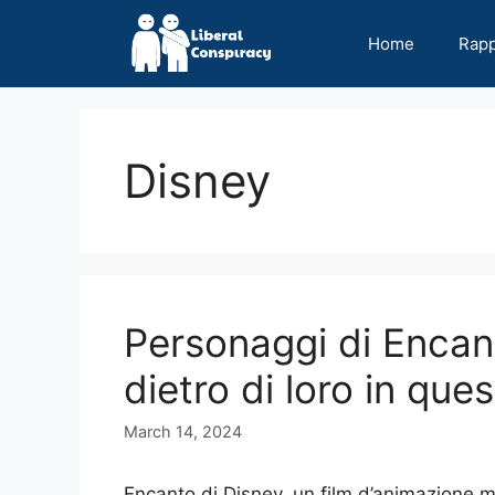
Skip
to
Home
Rap
content
Disney
Personaggi di Encant
dietro di loro in qu
March 14, 2024
Encanto di Disney, un film d’animazione m