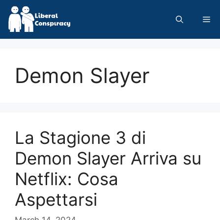
Skip
to
Me
content
Demon Slayer
La Stagione 3 di
Demon Slayer Arriva su
Netflix: Cosa
Aspettarsi
March 14, 2024