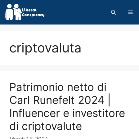
Skip
to
Me
content
criptovaluta
Patrimonio netto di
Carl Runefelt 2024 |
Influencer e investitore
di criptovalute
March 14, 2024