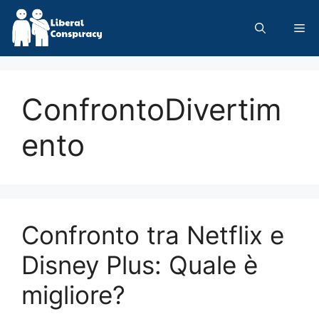
Skip
to
Me
content
ConfrontoDivertim
ento
Confronto tra Netflix e
Disney Plus: Quale è
migliore?