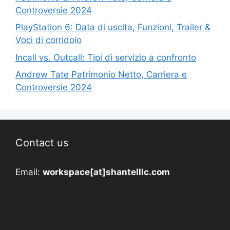
Controversie 2024
PlayStation 6: Data di uscita, Funzioni, Trailer &
Voci di corridoio
Incall vs. Outcall: Tipi di servizio a confronto
Andrew Tate Patrimonio Netto, Carriera e
Controversie 2024
Contact us
Email:
workspace[at]shantelllc.com