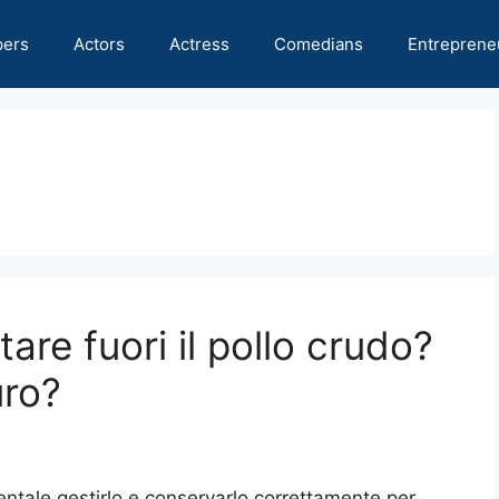
pers
Actors
Actress
Comedians
Entreprene
re fuori il pollo crudo?
uro?
entale gestirlo e conservarlo correttamente per