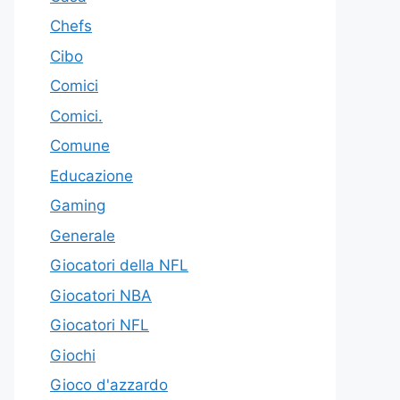
Chefs
Cibo
Comici
Comici.
Comune
Educazione
Gaming
Generale
Giocatori della NFL
Giocatori NBA
Giocatori NFL
Giochi
Gioco d'azzardo