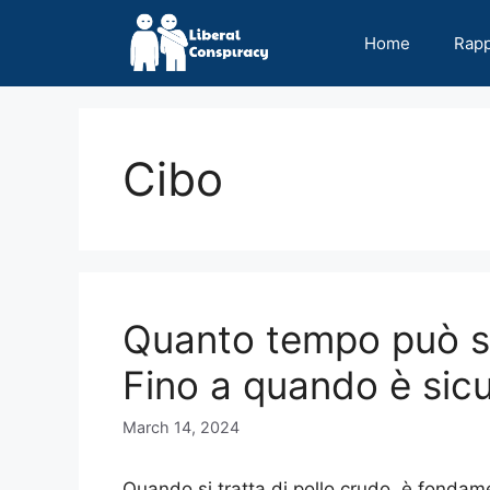
Skip
to
Home
Rap
content
Cibo
Quanto tempo può sta
Fino a quando è sic
March 14, 2024
Quando si tratta di pollo crudo, è fondam