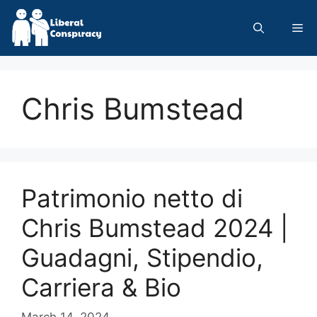
Skip
to
Me
content
Chris Bumstead
Patrimonio netto di
Chris Bumstead 2024 |
Guadagni, Stipendio,
Carriera & Bio
March 14, 2024