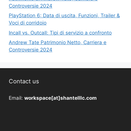
Controversie 2024
PlayStation 6: Data di uscita, Funzioni, Trailer &
Voci di corridoio
Incall vs. Outcall: Tipi di servizio a confronto
Andrew Tate Patrimonio Netto, Carriera e
Controversie 2024
Contact us
Email:
workspace[at]shantelllc.com