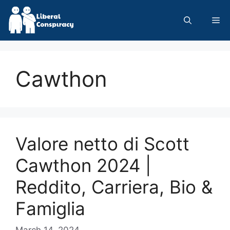
Skip
to
Me
content
Cawthon
Valore netto di Scott
Cawthon 2024 |
Reddito, Carriera, Bio &
Famiglia
March 14, 2024