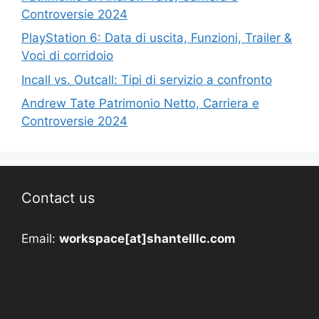
Controversie 2024
PlayStation 6: Data di uscita, Funzioni, Trailer &
Voci di corridoio
Incall vs. Outcall: Tipi di servizio a confronto
Andrew Tate Patrimonio Netto, Carriera e
Controversie 2024
Contact us
Email:
workspace[at]shantelllc.com