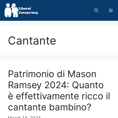
Skip
to
Me
content
Cantante
Patrimonio di Mason
Ramsey 2024: Quanto
è effettivamente ricco il
cantante bambino?
March 14, 2024