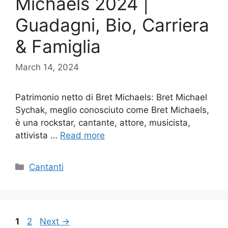
Michaels 2024 |
Guadagni, Bio, Carriera
& Famiglia
March 14, 2024
Patrimonio netto di Bret Michaels: Bret Michael
Sychak, meglio conosciuto come Bret Michaels,
è una rockstar, cantante, attore, musicista,
attivista …
Read more
Categories
Cantanti
Page
Page
1
2
Next
→