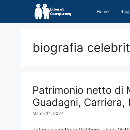
Skip
to
Home
Rap
content
biografia celebri
Patrimonio netto di 
Guadagni, Carriera, 
March 14, 2024
Patrimonio netto di Matthew Lillard: Mat