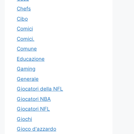
Chefs
Cibo
Comici
Comici.
Comune
Educazione
Gaming
Generale
Giocatori della NFL
Giocatori NBA
Giocatori NFL
Giochi
Gioco d'azzardo