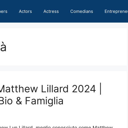
pers
Actors
Actress
Comedians
Entreprene
tà
Matthew Lillard 2024 |
Bio & Famiglia
thew Lyn Lillard, meglio conosciuto come Matthew