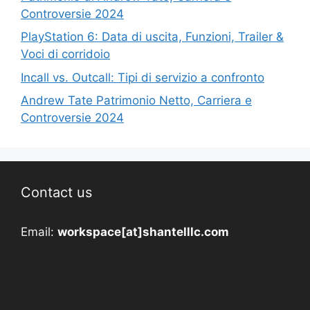
Controversie 2024
PlayStation 6: Data di uscita, Funzioni, Trailer &
Voci di corridoio
Incall vs. Outcall: Tipi di servizio a confronto
Andrew Tate Patrimonio Netto, Carriera e
Controversie 2024
Contact us
Email:
workspace[at]shantelllc.com