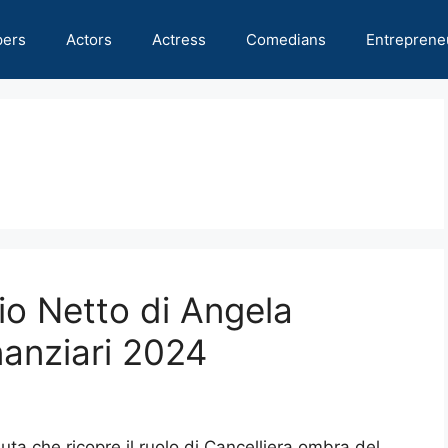
pers
Actors
Actress
Comedians
Entreprene
io Netto di Angela
nanziari 2024
uta che ricopre il ruolo di Cancelliera ombra del