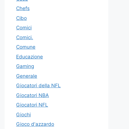
Chefs
Cibo
Comici
Comici.
Comune
Educazione
Gaming
Generale
Giocatori della NFL
Giocatori NBA
Giocatori NFL
Giochi
Gioco d'azzardo