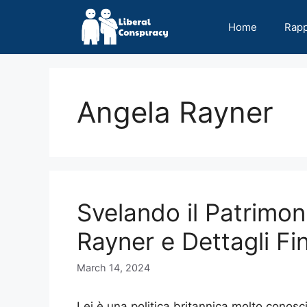
Skip
to
Home
Rap
content
Angela Rayner
Svelando il Patrimon
Rayner e Dettagli Fi
March 14, 2024
Lei è una politica britannica molto conosci