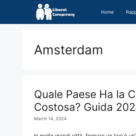
Skip
to
Home
Rap
content
Amsterdam
Quale Paese Ha la Co
Costosa? Guida 20
March 14, 2024
In molte grandi città, fermare un taxi è un