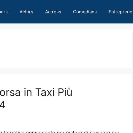
pers
Actors
Actress
Comedians
Entreprene
rsa in Taxi Più
24
’alternativa conveniente per evitare di navigare per