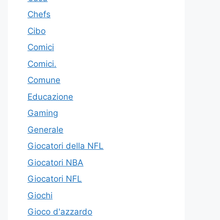
Chefs
Cibo
Comici
Comici.
Comune
Educazione
Gaming
Generale
Giocatori della NFL
Giocatori NBA
Giocatori NFL
Giochi
Gioco d'azzardo