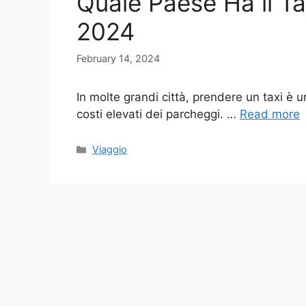
Quale Paese Ha il T
2024
February 14, 2024
In molte grandi città, prendere un taxi è un
costi elevati dei parcheggi. …
Read more
Categories
Viaggio