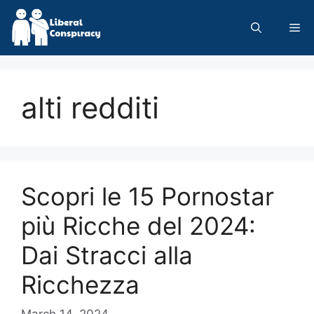
Skip
to
Me
content
alti redditi
Scopri le 15 Pornostar
più Ricche del 2024:
Dai Stracci alla
Ricchezza
March 14, 2024