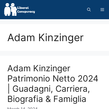
Skip
to
Me
content
Adam Kinzinger
Adam Kinzinger
Patrimonio Netto 2024
| Guadagni, Carriera,
Biografia & Famiglia
March 14, 2024