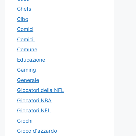
Chefs
Cibo
Comici
Comici.
Comune
Educazione
Gaming
Generale
Giocatori della NFL
Giocatori NBA
Giocatori NFL
Giochi
Gioco d'azzardo