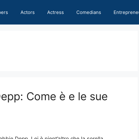
pers
Actors
Actress
Comedians
Entreprene
epp: Come è e le sue
ebbie Depp. Lei è nient’altro che la sorella