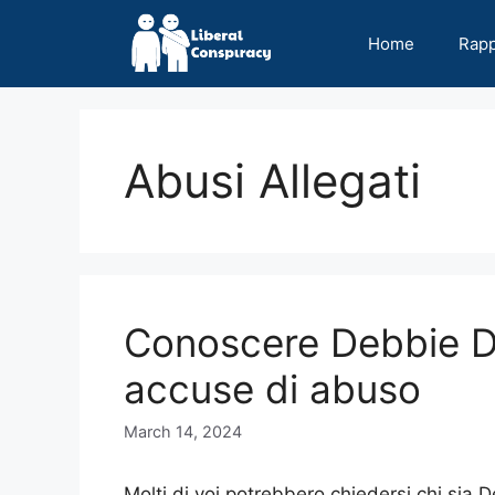
Skip
to
Home
Rap
content
Abusi Allegati
Conoscere Debbie D
accuse di abuso
March 14, 2024
Molti di voi potrebbero chiedersi chi sia D