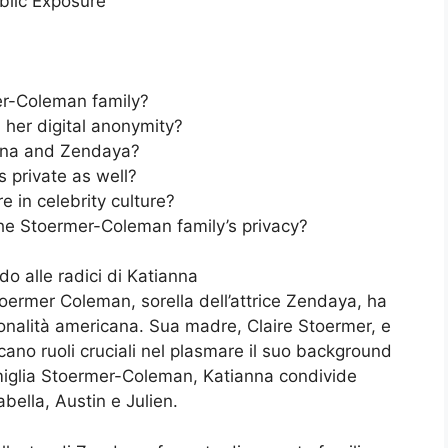
blic Exposure
er-Coleman family?
her digital anonymity?
anna and Zendaya?
 private as well?
 in celebrity culture?
he Stoermer-Coleman family’s privacy?
o alle radici di Katianna
toermer Coleman, sorella dell’attrice Zendaya, ha
ionalità americana. Sua madre, Claire Stoermer, e
o ruoli cruciali nel plasmare il suo background
 famiglia Stoermer-Coleman, Katianna condivide
bella, Austin e Julien.