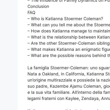
– The Influence of Family Dynamics on Pu
Conclusion
FAQ
– Who is Katianna Stoermer Coleman?
– What can you tell me about the Stoerm
– How does Katianna manage to maintain 
– What is the relationship between Kati
– Are the other Stoermer-Coleman siblings
– What makes Katianna an enigmatic figure
– What are the possible reasons behind t
La famiglia Stoermer-Coleman: uno sguard
Nata a Oakland, in California, Katianna S
un’origine multirazziale e possiede la naz
suo padre, Kazembe Ajamu Coleman, giocan
e la sua vita familiare. All’interno della
legami fraterni con Kaylee, Zendaya, Anna