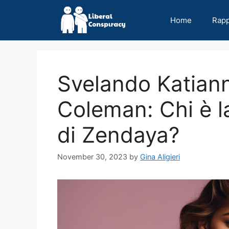
Skip
to
Home
Rap
content
Svelando Katian
Coleman: Chi è la
di Zendaya?
November 30, 2023
by
Gina Aligieri