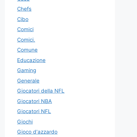
Chefs
Cibo
Comici
Comici.
Comune
Educazione
Gaming
Generale
Giocatori della NFL
Giocatori NBA
Giocatori NFL
Giochi
Gioco d'azzardo