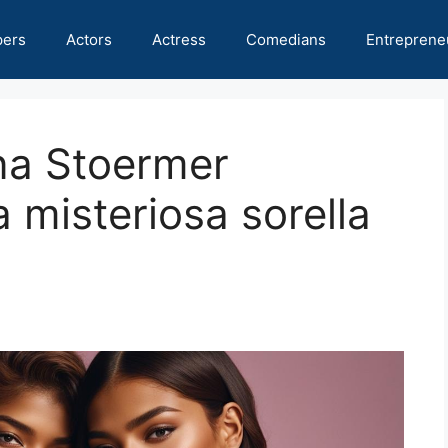
pers
Actors
Actress
Comedians
Entreprene
na Stoermer
 misteriosa sorella