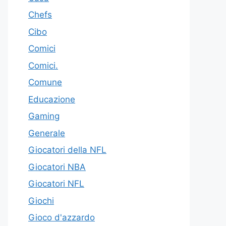
Chefs
Cibo
Comici
Comici.
Comune
Educazione
Gaming
Generale
Giocatori della NFL
Giocatori NBA
Giocatori NFL
Giochi
Gioco d'azzardo