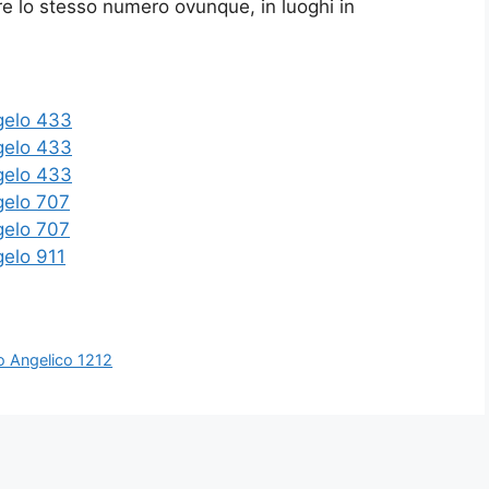
re lo stesso numero ovunque, in luoghi in
gelo 433
gelo 433
gelo 433
gelo 707
gelo 707
gelo 911
o Angelico 1212