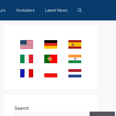
urs
Youtubers
Latest News
Search