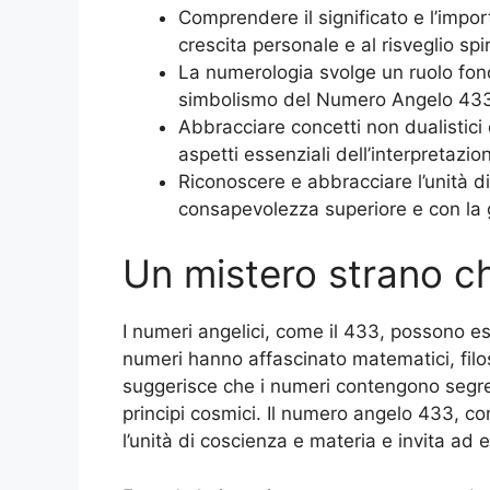
Comprendere il significato e l’imp
crescita personale e al risveglio spir
La numerologia svolge un ruolo fond
simbolismo del Numero Angelo 43
Abbracciare concetti non dualistici 
aspetti essenziali dell’interpretaz
Riconoscere e abbracciare l’unità d
consapevolezza superiore e con la 
Un mistero strano c
I numeri angelici, come il 433, possono esse
numeri hanno affascinato matematici, filos
suggerisce che i numeri contengono segret
principi cosmici. Il numero angelo 433, con
l’unità di coscienza e materia e invita ad e