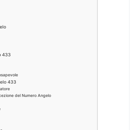
elo
o 433
onsapevole
gelo 433
vatore
rcezione del Numero Angelo
e