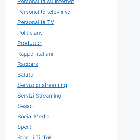
Personalità su Internet
Personalità televisiva
Personalità TV
Politicians
Produttori
Rapper italiani
Rappers
Salute
Servizi di streaming
Servizi Streaming
Sesso
Social Media
Sport
Star di TikTok