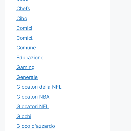
Chefs
Cibo
Comici
Comici.
Comune
Educazione
Gaming
Generale
Giocatori della NFL
Giocatori NBA
Giocatori NFL
Giochi
Gioco d'azzardo