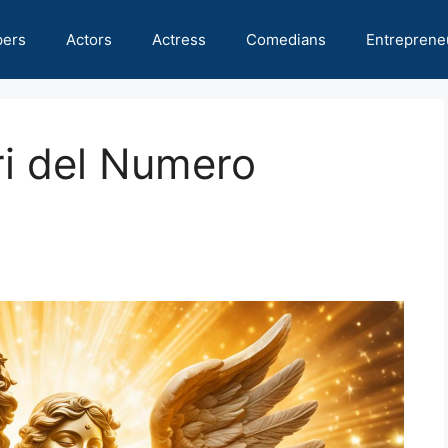
pers
Actors
Actress
Comedians
Entreprene
ri del Numero