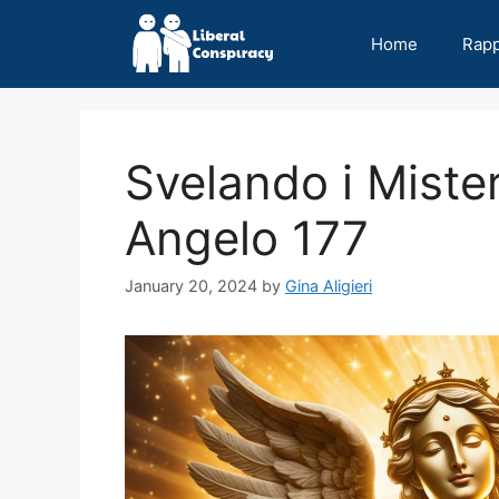
Skip
to
Home
Rap
content
Svelando i Miste
Angelo 177
January 20, 2024
by
Gina Aligieri