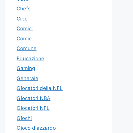
Chefs
Cibo
Comici
Comici.
Comune
Educazione
Gaming
Generale
Giocatori della NFL
Giocatori NBA
Giocatori NFL
Giochi
Gioco d'azzardo