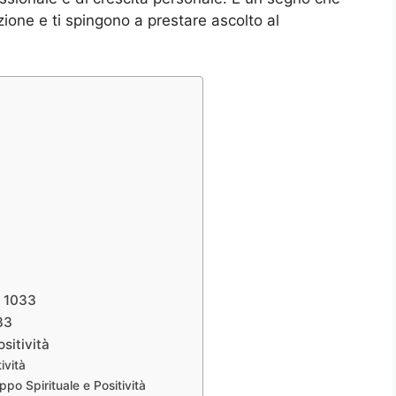
zione e ti spingono a prestare ascolto al
o 1033
33
sitività
ività
po Spirituale e Positività