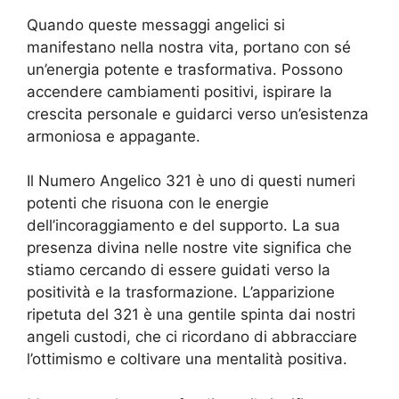
Quando queste messaggi angelici si
manifestano nella nostra vita, portano con sé
un’energia potente e trasformativa. Possono
accendere cambiamenti positivi, ispirare la
crescita personale e guidarci verso un’esistenza
armoniosa e appagante.
Il Numero Angelico 321 è uno di questi numeri
potenti che risuona con le energie
dell’incoraggiamento e del supporto. La sua
presenza divina nelle nostre vite significa che
stiamo cercando di essere guidati verso la
positività e la trasformazione. L’apparizione
ripetuta del 321 è una gentile spinta dai nostri
angeli custodi, che ci ricordano di abbracciare
l’ottimismo e coltivare una mentalità positiva.