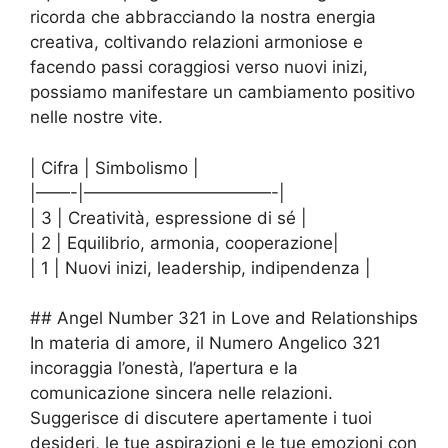
ricorda che abbracciando la nostra energia
creativa, coltivando relazioni armoniose e
facendo passi coraggiosi verso nuovi inizi,
possiamo manifestare un cambiamento positivo
nelle nostre vite.
| Cifra | Simbolismo |
|——-|———————————-|
| 3 | Creatività, espressione di sé |
| 2 | Equilibrio, armonia, cooperazione|
| 1 | Nuovi inizi, leadership, indipendenza |
## Angel Number 321 in Love and Relationships
In materia di amore, il Numero Angelico 321
incoraggia l’onestà, l’apertura e la
comunicazione sincera nelle relazioni.
Suggerisce di discutere apertamente i tuoi
desideri, le tue aspirazioni e le tue emozioni con