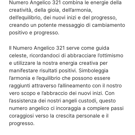
Numero Angelico 321 combina le energie della
creatività, della gioia, dell’armonia,
dell’equilibrio, dei nuovi inizi e del progresso,
creando un potente messaggio di cambiamento
positivo e progresso.
Il Numero Angelico 321 serve come guida
celeste, ricordandoci di abbracciare l’ottimismo
e utilizzare la nostra energia creativa per
manifestare risultati positivi. Simboleggia
l’armonia e l’equilibrio che possono essere
raggiunti attraverso l’allineamento con il nostro
vero scopo e l’abbraccio dei nuovi inizi. Con
l’assistenza dei nostri angeli custodi, questo
numero angelico ci incoraggia a compiere passi
coraggiosi verso la crescita personale e il
progresso.