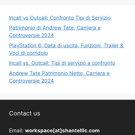
Incall vs Outcall: Confronto Tipi di Servizio
Patrimonio di Andrew Tate, Carriera e
Controversie 2024
PlayStation 6: Data di uscita, Funzioni, Trailer &
Voci di corridoio
Incall vs. Outcall: Tipi di servizio a confronto
Andrew Tate Patrimonio Netto, Carriera e
Controversie 2024
Contact us
Email:
workspace[at]shantelllc.com