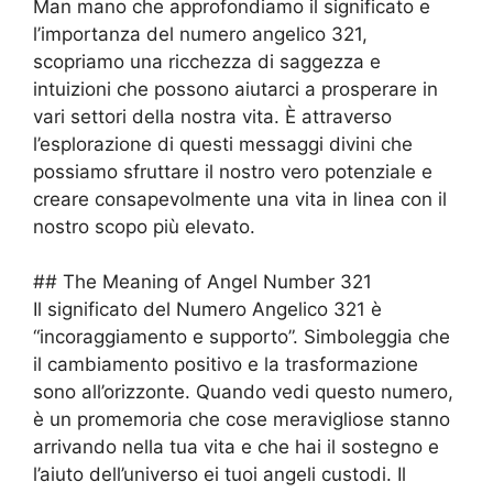
Man mano che approfondiamo il significato e
l’importanza del numero angelico 321,
scopriamo una ricchezza di saggezza e
intuizioni che possono aiutarci a prosperare in
vari settori della nostra vita. È attraverso
l’esplorazione di questi messaggi divini che
possiamo sfruttare il nostro vero potenziale e
creare consapevolmente una vita in linea con il
nostro scopo più elevato.
## The Meaning of Angel Number 321
Il significato del Numero Angelico 321 è
“incoraggiamento e supporto”. Simboleggia che
il cambiamento positivo e la trasformazione
sono all’orizzonte. Quando vedi questo numero,
è un promemoria che cose meravigliose stanno
arrivando nella tua vita e che hai il sostegno e
l’aiuto dell’universo ei tuoi angeli custodi. Il