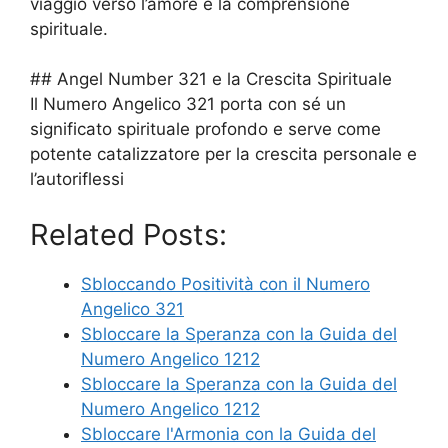
viaggio verso l’amore e la comprensione
spirituale.
## Angel Number 321 e la Crescita Spirituale
Il Numero Angelico 321 porta con sé un
significato spirituale profondo e serve come
potente catalizzatore per la crescita personale e
l’autoriflessi
Related Posts:
Sbloccando Positività con il Numero
Angelico 321
Sbloccare la Speranza con la Guida del
Numero Angelico 1212
Sbloccare la Speranza con la Guida del
Numero Angelico 1212
Sbloccare l'Armonia con la Guida del