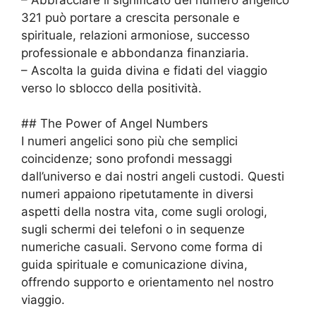
321 può portare a crescita personale e
spirituale, relazioni armoniose, successo
professionale e abbondanza finanziaria.
– Ascolta la guida divina e fidati del viaggio
verso lo sblocco della positività.
## The Power of Angel Numbers
I numeri angelici sono più che semplici
coincidenze; sono profondi messaggi
dall’universo e dai nostri angeli custodi. Questi
numeri appaiono ripetutamente in diversi
aspetti della nostra vita, come sugli orologi,
sugli schermi dei telefoni o in sequenze
numeriche casuali. Servono come forma di
guida spirituale e comunicazione divina,
offrendo supporto e orientamento nel nostro
viaggio.