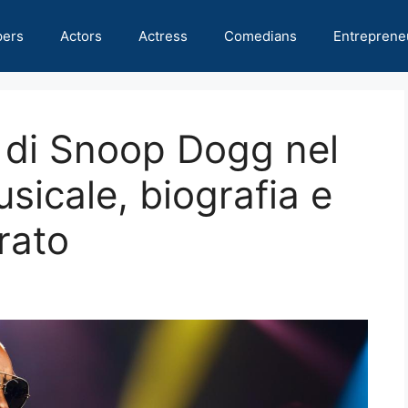
pers
Actors
Actress
Comedians
Entreprene
 di Snoop Dogg nel
sicale, biografia e
rato