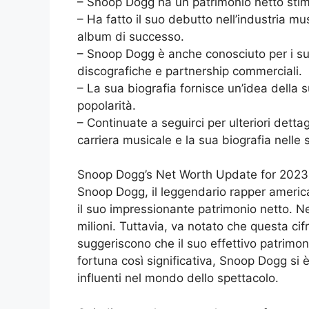
– Snoop Dogg ha un patrimonio netto stim
– Ha fatto il suo debutto nell’industria mu
album di successo.
– Snoop Dogg è anche conosciuto per i suoi
discografiche e partnership commerciali.
– La sua biografia fornisce un’idea della 
popolarità.
– Continuate a seguirci per ulteriori detta
carriera musicale e la sua biografia nelle 
Snoop Dogg’s Net Worth Update for 2023
Snoop Dogg, il leggendario rapper america
il suo impressionante patrimonio netto. Ne
milioni. Tuttavia, va notato che questa ci
suggeriscono che il suo effettivo patrimo
fortuna così significativa, Snoop Dogg si 
influenti nel mondo dello spettacolo.