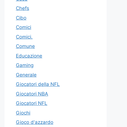
Chefs
Cibo
Comici
Comici.
Comune
Educazione
Gaming
Generale
Giocatori della NFL
Giocatori NBA
Giocatori NFL
Giochi
Gioco d'azzardo