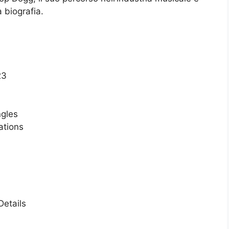
 biografia.
23
ngles
ations
etails