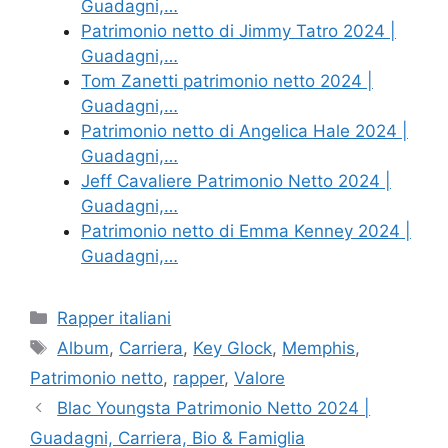
Guadagni,…
Patrimonio netto di Jimmy Tatro 2024 |
Guadagni,…
Tom Zanetti patrimonio netto 2024 |
Guadagni,…
Patrimonio netto di Angelica Hale 2024 |
Guadagni,…
Jeff Cavaliere Patrimonio Netto 2024 |
Guadagni,…
Patrimonio netto di Emma Kenney 2024 |
Guadagni,…
Categories
Rapper italiani
Tags
Album
,
Carriera
,
Key Glock
,
Memphis
,
Patrimonio netto
,
rapper
,
Valore
Blac Youngsta Patrimonio Netto 2024 |
Guadagni, Carriera, Bio & Famiglia