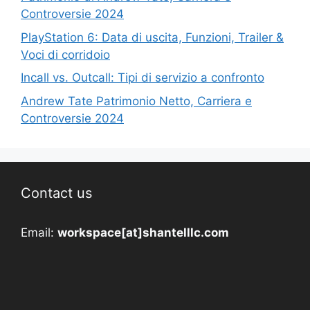
Controversie 2024
PlayStation 6: Data di uscita, Funzioni, Trailer &
Voci di corridoio
Incall vs. Outcall: Tipi di servizio a confronto
Andrew Tate Patrimonio Netto, Carriera e
Controversie 2024
Contact us
Email:
workspace[at]shantelllc.com