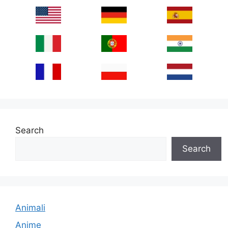
Search
Search
Animali
Anime