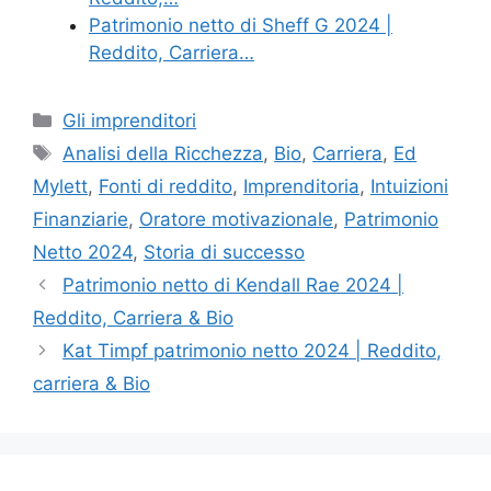
Patrimonio netto di Sheff G 2024 |
Reddito, Carriera…
Categories
Gli imprenditori
Tags
Analisi della Ricchezza
,
Bio
,
Carriera
,
Ed
Mylett
,
Fonti di reddito
,
Imprenditoria
,
Intuizioni
Finanziarie
,
Oratore motivazionale
,
Patrimonio
Netto 2024
,
Storia di successo
Patrimonio netto di Kendall Rae 2024 |
Reddito, Carriera & Bio
Kat Timpf patrimonio netto 2024 | Reddito,
carriera & Bio