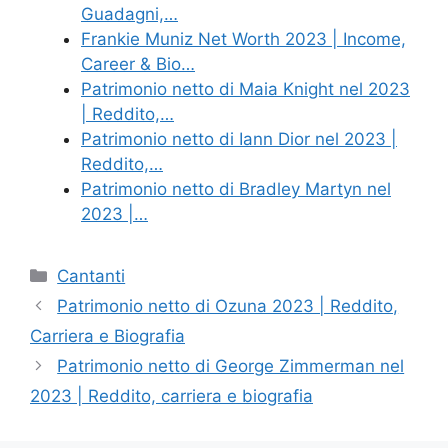
Guadagni,…
Frankie Muniz Net Worth 2023 | Income,
Career & Bio…
Patrimonio netto di Maia Knight nel 2023
| Reddito,…
Patrimonio netto di Iann Dior nel 2023 |
Reddito,…
Patrimonio netto di Bradley Martyn nel
2023 |…
Categories
Cantanti
Patrimonio netto di Ozuna 2023 | Reddito,
Carriera e Biografia
Patrimonio netto di George Zimmerman nel
2023 | Reddito, carriera e biografia