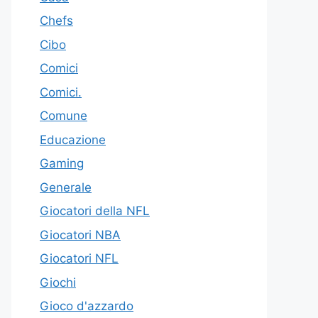
Chefs
Cibo
Comici
Comici.
Comune
Educazione
Gaming
Generale
Giocatori della NFL
Giocatori NBA
Giocatori NFL
Giochi
Gioco d'azzardo