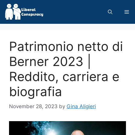
Skip
to
Me
content
Patrimonio netto di
Berner 2023 |
Reddito, carriera e
biografia
November 28, 2023
by
Gina Aligieri