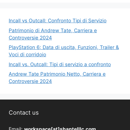
Incall vs Outcall: Confronto Tipi di Servizio
Patrimonio di Andrew Tate, Carriera e
Controversie 2024
PlayStation 6: Data di uscita, Funzioni, Trailer &
Voci di corridoio
Incall vs. Outcall: Tipi di servizio a confronto
Andrew Tate Patrimonio Netto, Carriera e
Controversie 2024
Contact us
Email:
workspace[at]shantelllc.com