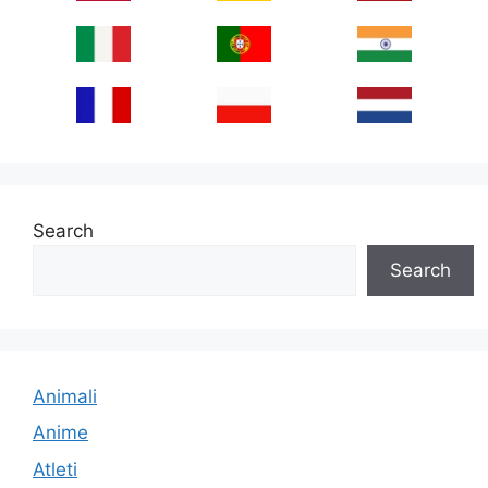
Search
Search
Animali
Anime
Atleti