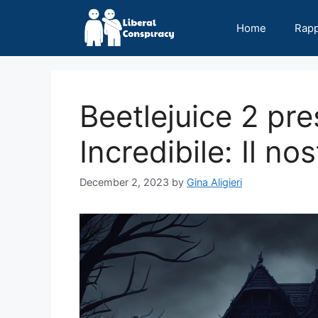
Skip
to
Home
Rap
content
Beetlejuice 2 p
Incredibile: Il n
December 2, 2023
by
Gina Aligieri