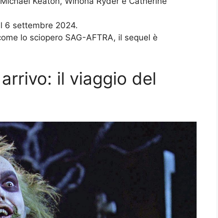
cui Michael Keaton, Winona Ryder e Catherine
 il 6 settembre 2024.
come lo sciopero SAG-AFTRA, il sequel è
arrivo: il viaggio del
e