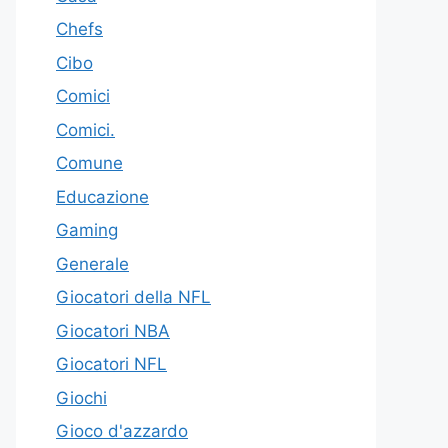
Chefs
Cibo
Comici
Comici.
Comune
Educazione
Gaming
Generale
Giocatori della NFL
Giocatori NBA
Giocatori NFL
Giochi
Gioco d'azzardo