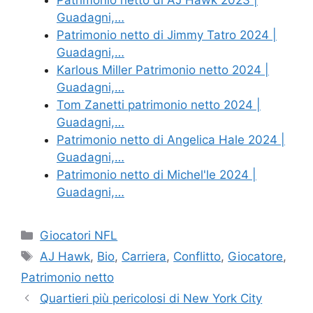
Patrimonio netto di AJ Hawk 2023 |
Guadagni,…
Patrimonio netto di Jimmy Tatro 2024 |
Guadagni,…
Karlous Miller Patrimonio netto 2024 |
Guadagni,…
Tom Zanetti patrimonio netto 2024 |
Guadagni,…
Patrimonio netto di Angelica Hale 2024 |
Guadagni,…
Patrimonio netto di Michel'le 2024 |
Guadagni,…
Categories
Giocatori NFL
Tags
AJ Hawk
,
Bio
,
Carriera
,
Conflitto
,
Giocatore
,
Patrimonio netto
Quartieri più pericolosi di New York City