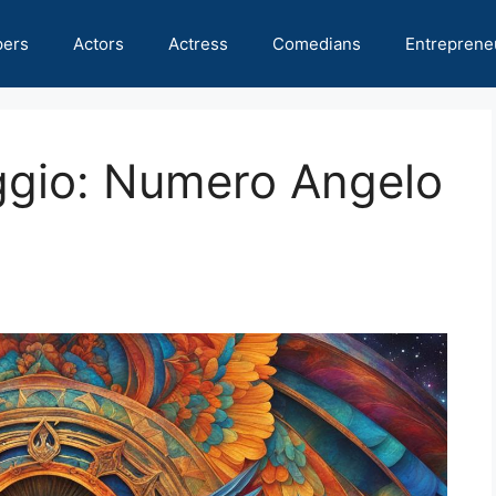
pers
Actors
Actress
Comedians
Entreprene
aggio: Numero Angelo