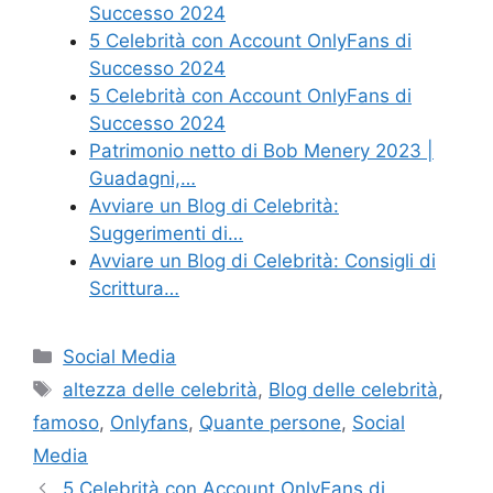
Successo 2024
5 Celebrità con Account OnlyFans di
Successo 2024
5 Celebrità con Account OnlyFans di
Successo 2024
Patrimonio netto di Bob Menery 2023 |
Guadagni,…
Avviare un Blog di Celebrità:
Suggerimenti di…
Avviare un Blog di Celebrità: Consigli di
Scrittura…
Categories
Social Media
Tags
altezza delle celebrità
,
Blog delle celebrità
,
famoso
,
Onlyfans
,
Quante persone
,
Social
Media
5 Celebrità con Account OnlyFans di