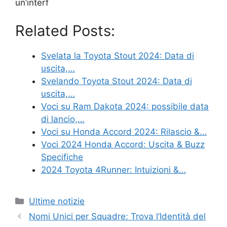
un’interf
Related Posts:
Svelata la Toyota Stout 2024: Data di
uscita,…
Svelando Toyota Stout 2024: Data di
uscita,…
Voci su Ram Dakota 2024: possibile data
di lancio,…
Voci su Honda Accord 2024: Rilascio &…
Voci 2024 Honda Accord: Uscita & Buzz
Specifiche
2024 Toyota 4Runner: Intuizioni &…
Categories
Ultime notizie
Nomi Unici per Squadre: Trova l’Identità del